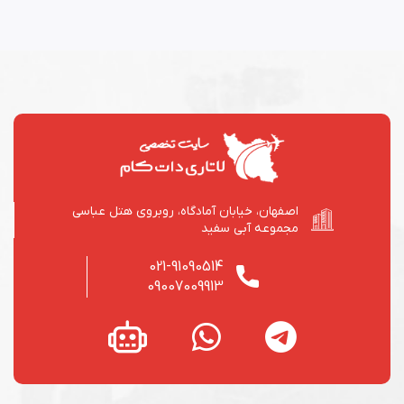
اصفهان، خیابان آمادگاه، روبروی هتل عباسی
مجموعه آبی سفید
021-91090514
09007009913