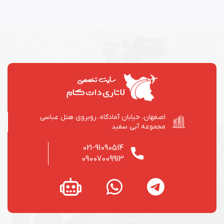
اصفهان، خیابان آمادگاه، روبروی هتل عباسی
مجموعه آبی سفید
021-91090514
09007009913