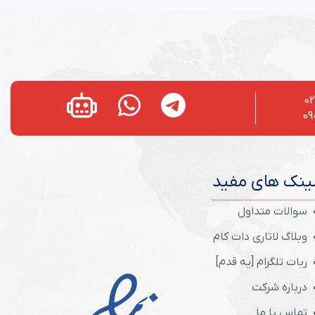
02
09
ینک های مفید
سوالات متداول
وبلاگ لاتاری دات کام
ربات تلگرام [یه قدم]
درباره شرکت
تماس با ما