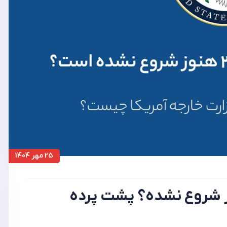
25 مهر 1404
رت 2027؛ چرا هنوز شروع نشده؟ پشت پرده