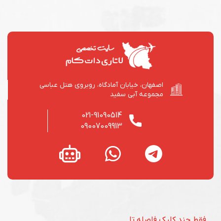
اصفهان، خیابان آمادگاه، روبروی هتل عباسی
مجموعه آبی سفید
021-91090514
09007009913
فقط چند کلیک فاصله تا